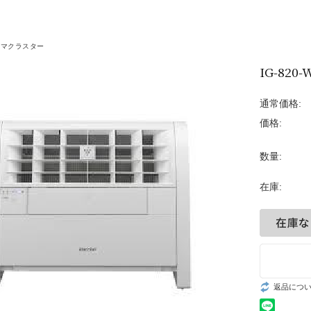
ALCURE（アルキュア
プラズマクラスター
ズマクラスター
IG-820-
デジタルサイネージ
呼び出しベル
通常価格:
価格:
プロジェクター
数量:
タイムレコーダー
在庫:
自動紙折り機
返品につ