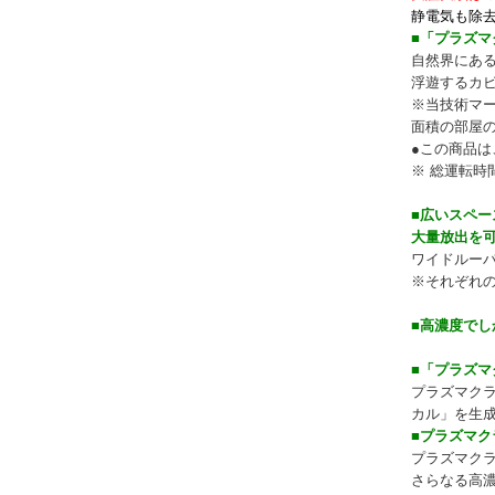
静電気も除
■「プラズマ
自然界にある
浮遊するカ
※当技術マ
面積の部屋の
●この商品
※ 総運転時間
■広いスペ
大量放出を
ワイドルー
※それぞれ
■高濃度で
■「プラズマ
プラズマクラ
カル」を生
■プラズマ
プラズマク
さらなる高