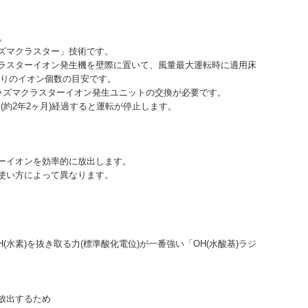
。
ズマクラスター」技術です。
ラスターイオン発生機を壁際に置いて、風量最大運転時に適用床
当たりのイオン個数の目安です。
ラズマクラスターイオン発生ユニットの交換が必要です。
0時間(約2年2ヶ月)経過すると運転が停止します。
ーイオンを効率的に放出します。
使い方によって異なります。
素)を抜き取る力(標準酸化電位)が一番強い「OH(水酸基)ラジ
。
放出するため