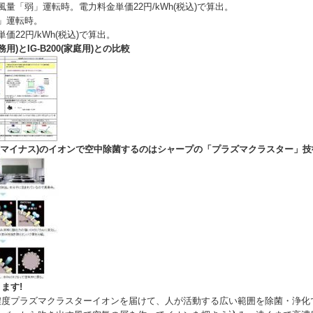
0。風量「弱」運転時。電力料金単価22円/kWh(税込)で算出。
」運転時。
価22円/kWh(税込)で算出。
(業務用)とIG-B200(家庭用)との比較
と-(マイナス)のイオンで空中除菌するのはシャープの「プラズマクラスター」技
ます!
濃度プラズマクラスターイオンを届けて、人が活動する広い範囲を除菌・浄化