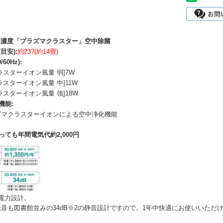
高濃度「プラズマクラスター」空中除菌
目安):
約23?(約14畳)
60Hz):
ラスターイオン風量 弱]7W
ラスターイオン風量 中]11W
ラスターイオン風量 強]18W
機能:
ズマクラスターイオンによる空中浄化機能
っても年間電気代約2,000円
電力設計。
音も図書館並みの34dB※2の静音設計ですので、1年中快適にお使いいただ