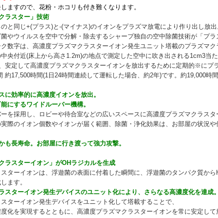
去しますので、花粉・ホコリも付き難くなります。
クラスター」技術
のと同じ+(プラス)と-(マイナス)のイオンをプラズマ放電により作り出し放出
ビ菌やウイルスを空中で分解・除去するシャープ独自の空中除菌技術が「プラ
ーク数字は、高濃度プラズマクラスターイオン発生ユニット塔載のプラズマク
中央付近(床上から高さ1.2m)の地点で測定した空中に吹き出される1cm3
は、安定して高濃度プラズマクラスターイオンを放出するために定期的※にプ
 約17,500時間(1日24時間連続して運転した場合、約2年)です。約19,00
ースに効率的に高濃度イオンを放出。
可能にするワイドルーバー機構。
バーを採用し、ロビーや待合室などの広いスペースに高濃度プラズマクラスタ
の実際のイオン個数やイオンが届く範囲、除菌・浄化効果は、お部屋の状況や
しかも長寿命。お部屋に行き渡って強力攻撃。
クラスターイオン」がOHラジカルを生成
スターイオンは、浮遊菌の表面に付着した瞬間に、浮遊菌のタンパク質からH(水
成します。
クラスターイオン発生デバイスのユニット化により、さらなる高濃度化を達成
ラスターイオン発生デバイスをユニット化して塔載することで、
濃度化を実現するとともに、高濃度プラズマクラスターイオンを常に安定して