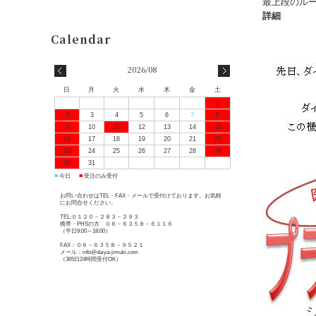
最上段のル
詳細
2026/08
日
月
火
水
木
金
土
1
2
3
4
5
6
7
8
9
10
11
12
13
14
15
16
17
18
19
20
21
22
23
24
25
26
27
28
29
30
31
■
■
今日
受注のみ受付
お問い合わせはTEL・FAX・メールで受付けております。お気軽
にお問合せください。
TEL:０１２０－２８３－２９３
携帯・PHSの方 ０６－６３５８－６１１６
（平日9:00～18:00）
FAX：０６－６３５８－９５２１
メール：info@daiya-jimuki.com
（365日24時間受付OK）