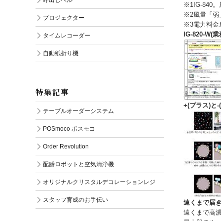
※1IG-84
※2風量「弱
プロジェクター
※3電力料金単
IG-820-W
タイムレコーダー
自動紙折り機
特集記事
+(プラス)
テーブルオーダーシステム
POSmoco ポスモコ
Order Revolution
配膳ロボットと空気清浄機
オリジナルクリスタルデコレーションレジ
スタッフ育成のお手伝い
遠くまで届き
遠くまで高