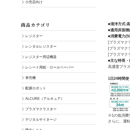
小売店向け
商品カテゴリ
■
清浄方式:
■
適用床面積(
レジスター
■
消費電力(50/
[プラズマク
レンタルレジスター
[プラズマク
[プラズマク
レジスター周辺機器
■
主な特長・
高濃度プラ
レシート用紙・ロールペーパー
券売機
1日24時間使
配膳ロボット
ALCURE（アルキュア）
プラズマクラスター
※1の低消費
デジタルサイネージ
さらに、運転
呼出しベル