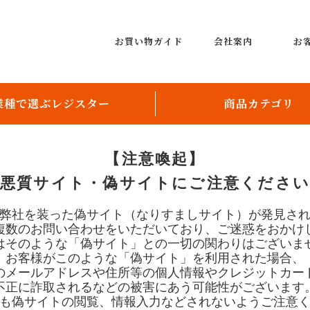
お買い物ガイド
会社案内
お
業種で選ぶレジスター
商品カテゴリ
飲食店向け
レジスター
【注意喚起】
小売店向け
レンタルレジスター
悪質サイト・偽サイトにご注意くださ
レジスター周辺機器
弊社を装った偽サイト（なりすましサイト）が発見さ
複数のお問い合わせをいただいており、ご迷惑をおかけ
レシート用紙、ロールペー
はそのような「偽サイト」との一切の関わりはございま
お客様がこのような「偽サイト」を利用された場合、
券売機
のメールアドレスや住所等の個人情報やクレジットカー
不正に詐取されるなどの被害にあう可能性がございます
配膳ロボット
も偽サイトの閲覧、情報入力などされないようご注意