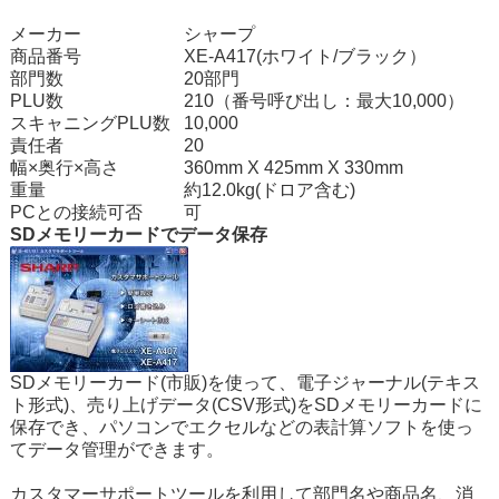
メーカー
シャープ
商品番号
XE-A417(ホワイト/ブラック）
部門数
20部門
PLU数
210（番号呼び出し：最大10,000）
スキャニングPLU数
10,000
責任者
20
幅×奥行×高さ
360mm X 425mm X 330mm
重量
約12.0kg(ドロア含む)
PCとの接続可否
可
SDメモリーカードでデータ保存
SDメモリーカード(市販)を使って、電子ジャーナル(テキス
ト形式)、売り上げデータ(CSV形式)をSDメモリーカードに
保存でき、パソコンでエクセルなどの表計算ソフトを使っ
てデータ管理ができます。
カスタマーサポートツール
を利用して部門名や商品名、消