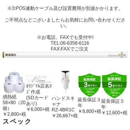
※3:POS連動ケーブル及び設置費用が別途かかります。
ご不明点などございましたらお気軽にお問い合わせくださ
い。
※お電話、FAXでも受付中!
TEL:06-6358-6116
FAX:
FAXでご注文
ｵﾘｼﾞﾅﾙ店名ﾛ
ｺﾞ作成
感熱紙
(SDカード
ハンドスキ
延長保証３
延長保証５
58×80（20
あり)
ャナ
年
年
個）
￥6,000+税
RZ-4BR1C
￥8,800+税
￥12,600+税
￥2,800+税
￥26,667+税
スペック