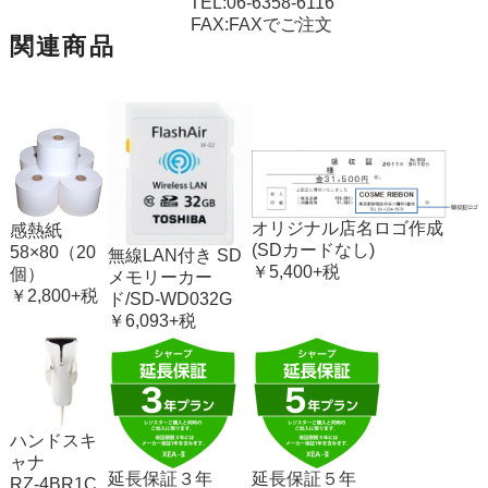
TEL:06-6358-6116
FAX:
FAXでご注文
関連商品
オリジナル店名ロゴ作成
感熱紙
(SDカードなし)
58×80（20
無線LAN付き SD
￥5,400+税
個）
メモリーカー
￥2,800+税
ド/SD-WD032G
￥6,093+税
ハンドスキ
ャナ
延長保証３年
延長保証５年
RZ-4BR1C