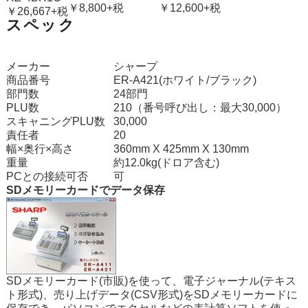
￥8,800+税
￥12,600+税
￥26,667+税
スペック
メーカー
シャープ
商品番号
ER-A421(ホワイト/ブラック)
部門数
24部門
PLU数
210（番号呼び出し：最大30,000）
スキャニングPLU数
30,000
責任者
20
幅×奥行×高さ
360mm X 425mm X 130mm
重量
約12.0kg(ドロア含む)
PCとの接続可否
可
SDメモリーカードでデータ保存
SDメモリーカード(市販)を使って、電子ジャーナル(テキス
ト形式)、売り上げデータ(CSV形式)をSDメモリーカードに