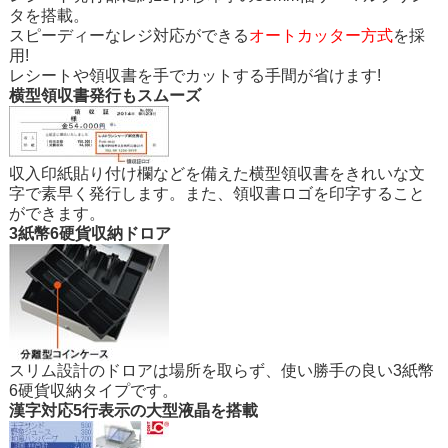
タを搭載。
スピーディーなレジ対応ができる
オートカッター方式
を採
用!
レシートや領収書を手でカットする手間が省けます!
横型領収書発行もスムーズ
収入印紙貼り付け欄などを備えた横型領収書をきれいな文
字で素早く発行します。また、領収書ロゴを印字すること
ができます。
3紙幣6硬貨収納ドロア
スリム設計のドロアは場所を取らず、使い勝手の良い3紙幣
6硬貨収納タイプです。
漢字対応5行表示の大型液晶を搭載