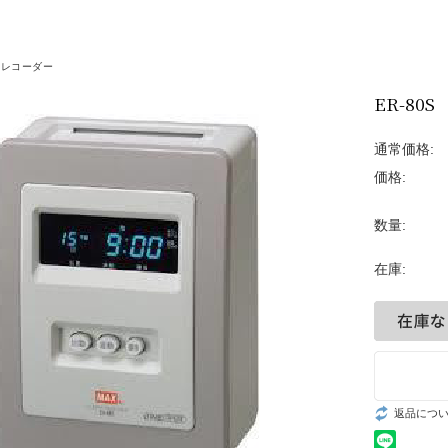
ALCURE（アルキュア
プラズマクラスター
ムレコーダー
ER-80S
デジタルサイネージ
呼び出しベル
通常価格:
価格:
プロジェクター
数量:
タイムレコーダー
在庫:
自動紙折り機
返品につ