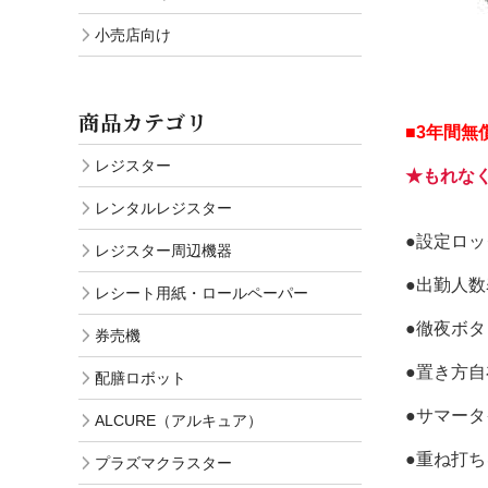
小売店向け
商品カテゴリ
■3年間無
レジスター
★もれなく
レンタルレジスター
●設定ロ
レジスター周辺機器
●出勤人数
レシート用紙・ロールペーパー
●徹夜ボタ
券売機
●置き方自
配膳ロボット
●サマー
ALCURE（アルキュア）
●重ね打ち
プラズマクラスター