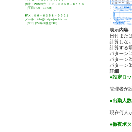
TEL:０１２０－２８３－２９３
携帯・PHSの方 ０６－６３５８－６１１６
（平日9:00～18:00）
FAX：０６－６３５８－９５２１
メール：info@daiya-jimuki.com
（365日24時間受付OK）
表示内容
日付また
計算しない
計算する場
パターン1
パターン2
パターン3
詳細
●設定ロ
管理者が
●出勤人数
現在何人
●徹夜ボタ