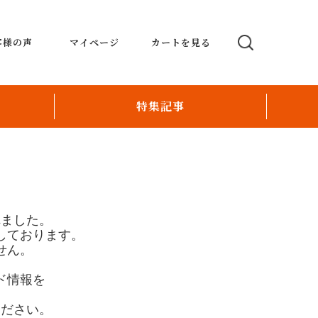
客様の声
マイページ
カートを見る
特集記事
テーブルオーダーシステム
POSmoco ポスモコ
い
Order Revolution
れました。
しております。
パー
配送ロボットとおもてなしの融合で新たな飲
せん。
食店運営
ド情報を
オリジナルクリスタルデコレーションレジ
。
ください。
スタッフ育成のお手伝い