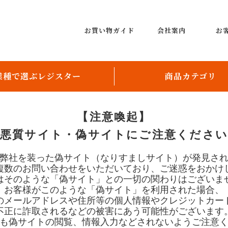
お買い物ガイド
会社案内
お
業種で選ぶレジスター
商品カテゴリ
飲食店向け
レジスター
【注意喚起】
小売店向け
レンタルレジスター
悪質サイト・偽サイトにご注意くださ
レジスター周辺機器
弊社を装った偽サイト（なりすましサイト）が発見さ
複数のお問い合わせをいただいており、ご迷惑をおかけ
レシート用紙、ロールペー
はそのような「偽サイト」との一切の関わりはございま
お客様がこのような「偽サイト」を利用された場合、
券売機
のメールアドレスや住所等の個人情報やクレジットカー
不正に詐取されるなどの被害にあう可能性がございます
配膳ロボット
も偽サイトの閲覧、情報入力などされないようご注意