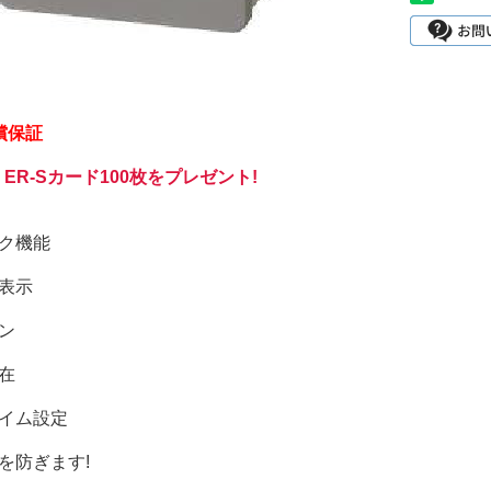
償保証
ER-Sカード100枚をプレゼント!
ック機能
表示
ン
在
タイム設定
を防ぎます!