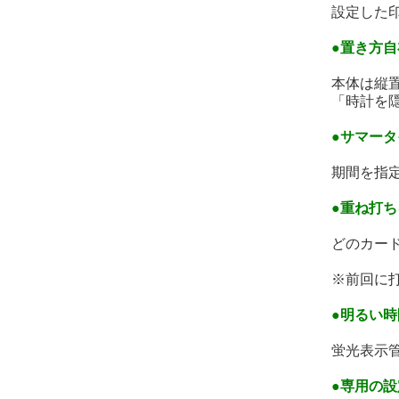
設定した
●置き方自
本体は縦
「時計を
●サマー
期間を指
●重ね打ち
どのカー
※前回に
●明るい
蛍光表示
●専用の