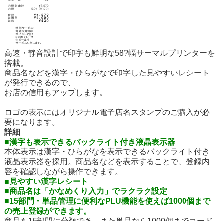
高速・静音設計で印字も鮮明な58?幅サーマルプリンターを
搭載。
商品名などを漢字・ひらがなで印字した見やすいレシート
が発行できるので、
お店の信用もアップします。
ロゴの表示には
オリジナル電子店名スタンプ
のご購入が必
要になります。
詳細
■漢字も表示できるバックライト付き液晶表示器
本体表示は漢字・ひらがなを表示できるバックライト付き
液晶表示器を採用。商品名などを表示することで、登録内
容を確認しながら操作できます。
■見やすい漢字レシート
■商品名は「かなめくり入力」でラクラク設定
■15部門・単品管理に便利なPLU機能を使えば1000個まで
の売上登録ができます。
商品を15部門に分類でき、また単品なら1000個までコード