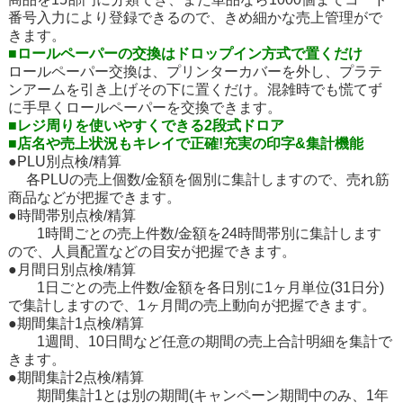
番号入力により登録できるので、きめ細かな売上管理がで
きます。
■ロールペーパーの交換はドロップイン方式で置くだけ
ロールペーパー交換は、プリンターカバーを外し、プラテ
ンアームを引き上げその下に置くだけ。混雑時でも慌てず
に手早くロールペーパーを交換できます。
■レジ周りを使いやすくできる2段式ドロア
■店名や売上状況もキレイで正確!充実の印字&集計機能
●PLU別点検/精算
各PLUの売上個数/金額を個別に集計しますので、売れ筋
商品などが把握できます。
●時間帯別点検/精算
1時間ごとの売上件数/金額を24時間帯別に集計します
ので、人員配置などの目安が把握できます。
●月間日別点検/精算
1日ごとの売上件数/金額を各日別に1ヶ月単位(31日分)
で集計しますので、1ヶ月間の売上動向が把握できます。
●期間集計1点検/精算
1週間、10日間など任意の期間の売上合計明細を集計で
きます。
●期間集計2点検/精算
期間集計1とは別の期間(キャンペーン期間中のみ、1年