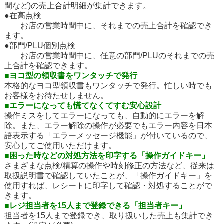
間など)の売上合計明細が集計できます。
●在高点検
お店の営業時間中に、それまでの売上合計を確認でき
ます。
●部門/PLU個別点検
お店の営業時間中に、任意の部門/PLUのそれまでの売
上合計を確認できます。
■ヨコ型の領収書をワンタッチで発行
本格的なヨコ型領収書もワンタッチで発行。忙しい時でも
お客様をお待たせしません。
■エラーになっても慌てなくてすむ安心設計
操作ミスをしてエラーになっても、自動的にエラーを解
除。また、エラー解除の操作が必要でもエラー内容を日本
語表示する「エラーメッセージ機能」が付いているので、
安心してご使用いただけます。
■困った時などの対処方法を印字する「操作ガイドキー」
さまざまな点検/精算の操作や時刻修正の方法など、従来は
取扱説明書で確認していたことが、「操作ガイドキー」を
使用すれば、レシートに印字して確認・対処することがで
きます。
■レジ担当者を15人まで登録できる「担当者キー」
担当者を15人まで登録でき、取り扱いした売上も集計でき