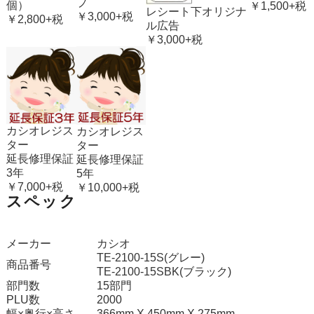
プ
個）
￥1,500+税
レシート下オリジナ
￥3,000+税
￥2,800+税
ル広告
￥3,000+税
カシオレジス
カシオレジス
ター
ター
延長修理保証
延長修理保証
3年
5年
￥7,000+税
￥10,000+税
スペック
メーカー
カシオ
TE-2100-15S(グレー)
商品番号
TE-2100-15SBK(ブラック)
部門数
15部門
PLU数
2000
幅×奥行×高さ
366mm X 450mm X 275mm