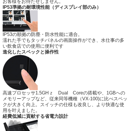
お客様をお待たせしません。
IP53準拠の耐環境性能（ディスプレイ部のみ）
IP53の順拠の防塵・防水性能に適合。
濡れた手でもタッチパネルの画面操作ができ、水仕事の多
い飲食店での使用に便利です
進化したスペックと操作性
高速プロセッサ1.5GHｚ Dual Coreの搭載や、1GBへの
メモリーアップなど、従来同等機種（VX-100)に比べスペッ
クが大きく向上。スイッチの仕様も改良し、より快適な使
用を叶えました。
経費低減に貢献する省電力設計