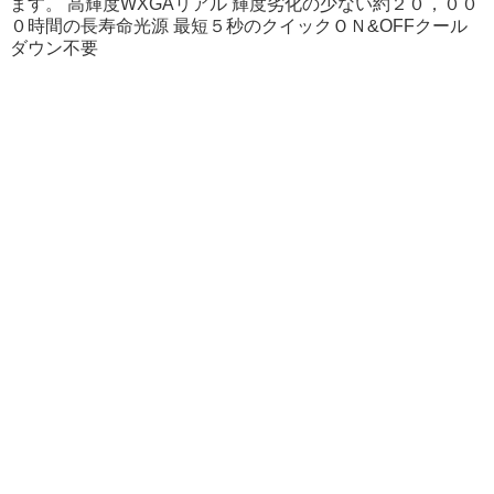
ます。 高輝度WXGAリアル 輝度劣化の少ない約２０，００
０時間の長寿命光源 最短５秒のクイックＯＮ&OFFクール
ダウン不要