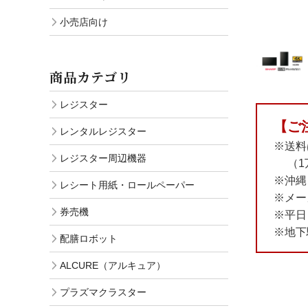
小売店向け
商品カテゴリ
レジスター
【ご
レンタルレジスター
※送料
レジスター周辺機器
（1万
※沖縄
レシート用紙・ロールペーパー
※メー
券売機
※平日
※地下
配膳ロボット
ALCURE（アルキュア）
プラズマクラスター