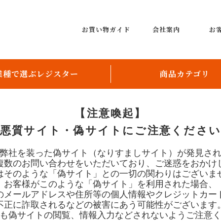
お買い物ガイド
会社案内
お
業種で選ぶレジスター
商品カテゴリ
飲食店向け
レジスター
【注意喚起】
小売店向け
レンタルレジスター
悪質サイト・偽サイトにご注意くださ
レジスター周辺機器
弊社を装った偽サイト（なりすましサイト）が発見さ
複数のお問い合わせをいただいており、ご迷惑をおかけ
レシート用紙、ロールペー
はそのような「偽サイト」との一切の関わりはございま
お客様がこのような「偽サイト」を利用された場合、
券売機
のメールアドレスや住所等の個人情報やクレジットカー
不正に詐取されるなどの被害にあう可能性がございます
配膳ロボット
も偽サイトの閲覧、情報入力などされないようご注意