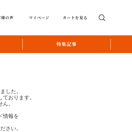
客様の声
マイページ
カートを見る
特集記事
テーブルオーダーシステム
POSmoco ポスモコ
い
Order Revolution
れました。
しております。
パー
配送ロボットとおもてなしの融合で新たな飲
せん。
食店運営
ド情報を
オリジナルクリスタルデコレーションレジ
。
ください。
スタッフ育成のお手伝い