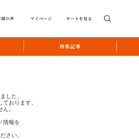
客様の声
マイページ
カートを見る
特集記事
テーブルオーダーシステム
POSmoco ポスモコ
い
Order Revolution
れました。
しております。
パー
配送ロボットとおもてなしの融合で新たな飲
せん。
食店運営
ド情報を
オリジナルクリスタルデコレーションレジ
。
ください。
スタッフ育成のお手伝い