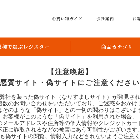
お買い物ガイド
会社案内
お
業種で選ぶレジスター
商品カテゴリ
飲食店向け
レジスター
【注意喚起】
小売店向け
レンタルレジスター
悪質サイト・偽サイトにご注意くださ
レジスター周辺機器
弊社を装った偽サイト（なりすましサイト）が発見さ
複数のお問い合わせをいただいており、ご迷惑をおかけ
レシート用紙、ロールペー
はそのような「偽サイト」との一切の関わりはございま
お客様がこのような「偽サイト」を利用された場合、
券売機
のメールアドレスや住所等の個人情報やクレジットカー
不正に詐取されるなどの被害にあう可能性がございます
配膳ロボット
も偽サイトの閲覧、情報入力などされないようご注意