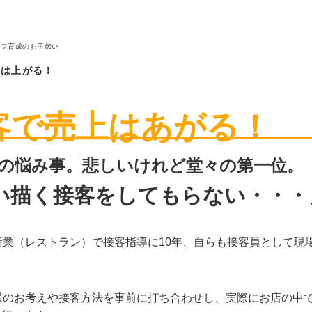
ALCURE（アルキュア
プラズマクラスター
ッフ育成のお手伝い
上は上がる！
デジタルサイネージ
呼び出しベル
客で売上はあがる！
プロジェクター
の悩み事。悲しいけれど堂々の第一位。
タイムレコーダー
い描く接客をしてもらない・・・
自動紙折り機
産業（レストラン）で接客指導に10年、自らも接客員として現
！
様のお考えや接客方法を事前に打ち合わせし、実際にお店の中