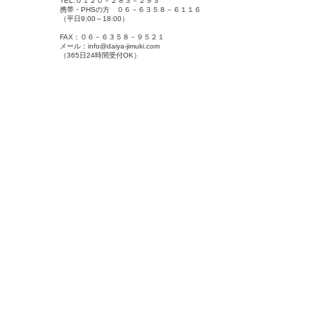
TEL:０１２０－２８３－２９３
携帯・PHSの方 ０６－６３５８－６１１６
（平日9:00～18:00）
FAX：０６－６３５８－９５２１
メール：info@daiya-jimuki.com
（365日24時間受付OK）