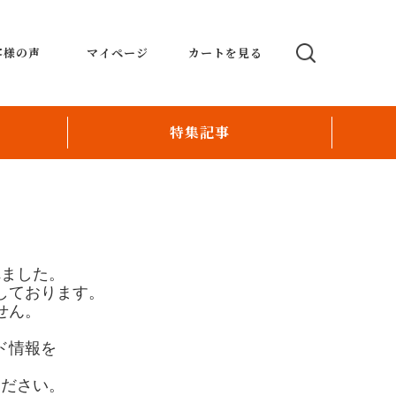
客様の声
マイページ
カートを見る
特集記事
テーブルオーダーシステム
POSmoco ポスモコ
い
Order Revolution
れました。
しております。
パー
配送ロボットとおもてなしの融合で新たな飲
せん。
食店運営
ド情報を
オリジナルクリスタルデコレーションレジ
。
ください。
スタッフ育成のお手伝い