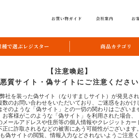
お買い物ガイド
会社案内
お
業種で選ぶレジスター
商品カテゴリ
飲食店向け
レジスター
【注意喚起】
小売店向け
レンタルレジスター
悪質サイト・偽サイトにご注意くださ
レジスター周辺機器
弊社を装った偽サイト（なりすましサイト）が発見さ
複数のお問い合わせをいただいており、ご迷惑をおかけ
レシート用紙、ロールペー
はそのような「偽サイト」との一切の関わりはございま
お客様がこのような「偽サイト」を利用された場合、
券売機
のメールアドレスや住所等の個人情報やクレジットカー
不正に詐取されるなどの被害にあう可能性がございます
配膳ロボット
も偽サイトの閲覧、情報入力などされないようご注意