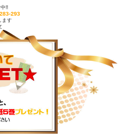
!!
83-293
します
文