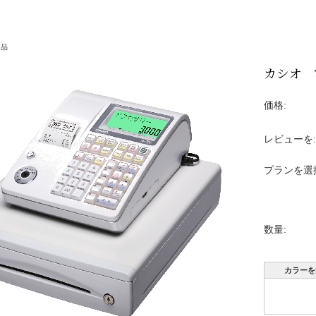
ALCURE（アルキュア
プラズマクラスター
商品
カシオ T
デジタルサイネージ
呼び出しベル
価格:
プロジェクター
レビューを:
タイムレコーダー
プランを選
自動紙折り機
数量:
カラーを